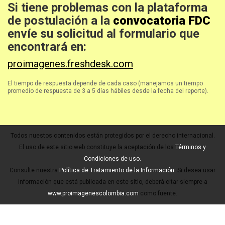
Si tiene problemas con la plataforma
de postulación a la
convocatoria FDC
envíe su solicitud al formulario que
encontrará en:
proimagenes.freshdesk.com
El tiempo de respuesta depende de cada caso (manejamos un tiempo
promedio de respuesta de 3 a 5 días hábiles desde la fecha del reporte).
Todos nuestos contenidos están protegidos por el derecho internacional.
El uso de este sitio web constituye la aceptación de los
Términos y
Condiciones de uso.
Consulte nuestra
Política de Tratamiento de la Información
. Si desea usar
información que está publicada en este sitio, deberá citar siempre a
www.proimagenescolombia.com
como fuente.