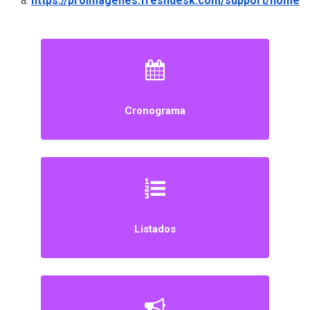
a:
https://proimagenes.freshdesk.com/support/home
Cronograma
Listados