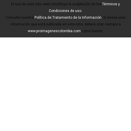
El uso de este sitio web constituye la aceptación de los
Términos y
Condiciones de uso.
Consulte nuestra
Política de Tratamiento de la Información
. Si desea usar
información que está publicada en este sitio, deberá citar siempre a
www.proimagenescolombia.com
como fuente.