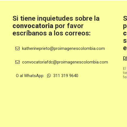
Si tiene inquietudes sobre la
S
convocatoria
por favor
p
escríbanos a los correos:
c
s
e
katherineprieto@proimagenescolombia.com
p
convocatoriafdc@proimagenescolombia.com
El
ti
O al WhatsApp:
311 319 9640
fe