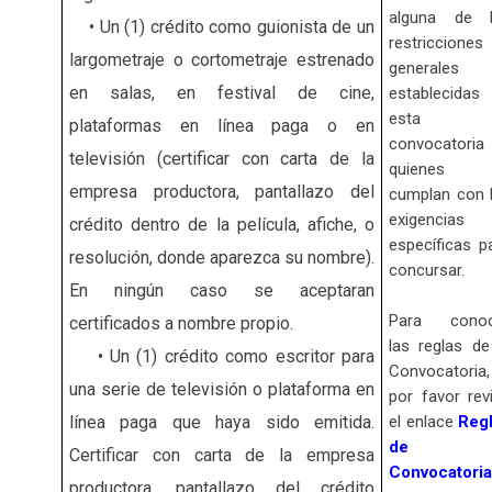
alguna de l
• Un (1) crédito como guionista de un
restricciones
largometraje o cortometraje estrenado
generales
en salas, en festival de cine,
establecidas
esta
plataformas en línea paga o en
convocatori
televisión (certificar con carta de la
quienes 
empresa productora, pantallazo del
cumplan con 
exigencias
crédito dentro de la película, afiche, o
específicas p
resolución, donde aparezca su nombre).
concursar.
En ningún caso se aceptaran
Para conoc
certificados a nombre propio.
las reglas de
• Un (1) crédito como escritor para
Convocatoria,
una serie de televisión o plataforma en
por favor rev
línea paga que haya sido emitida.
el enlace
Reg
de l
Certificar con carta de la empresa
Convocatoria
productora, pantallazo del crédito