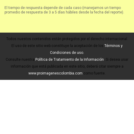
El tiempo de respuesta depende de cada caso (manejamos un tiempo
promedio de respuesta de 3 a 5 días hábiles desde la fecha del reporte).
Todos nuestos contenidos están protegidos por el derecho internacional.
El uso de este sitio web constituye la aceptación de los
Términos y
Condiciones de uso.
Consulte nuestra
Política de Tratamiento de la Información
. Si desea usar
información que está publicada en este sitio, deberá citar siempre a
www.proimagenescolombia.com
como fuente.