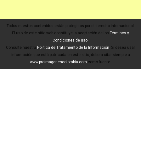
Todos nuestos contenidos están protegidos por el derecho internacional.
El uso de este sitio web constituye la aceptación de los
Términos y
Condiciones de uso.
Consulte nuestra
Política de Tratamiento de la Información
. Si desea usar
información que está publicada en este sitio, deberá citar siempre a
www.proimagenescolombia.com
como fuente.