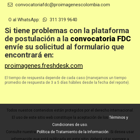
convocatoriafdc@proimagenescolombia.com
O al WhatsApp:
311 319 9640
Si tiene problemas con la plataforma
de postulación a la
convocatoria FDC
envíe su solicitud al formulario que
encontrará en:
proimagenes.freshdesk.com
El tiempo de respuesta depende de cada caso (manejamos un tiempo
promedio de respuesta de 3 a 5 días hábiles desde la fecha del reporte).
Todos nuestos contenidos están protegidos por el derecho internacional.
El uso de este sitio web constituye la aceptación de los
Términos y
Condiciones de uso.
Consulte nuestra
Política de Tratamiento de la Información
. Si desea usar
información que está publicada en este sitio, deberá citar siempre a