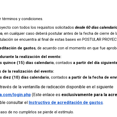
ar términos y condiciones.
 proyecto con todos los requisitos solicitados
desde 60 días calendario
to
, en cualquier caso deberá postular antes de la fecha de cierre 
ostulación se encuentra al final de estas bases en POSTULAR PROYEC
editación de gastos
, de acuerdo con el momento en que fue aprobad
urante la realización del evento:
s quince (15) días calendario
, contados
a partir del día siguient
de la realización del evento:
s diez (10) días calendario
, contados
a partir de la fecha de en
ravés de la ventanilla de radicación disponible en el siguiente
a.com/login.php
(Este enlace es
exclusivamente para la acre
ble consultar el
Instructivo de acreditación de gastos
.
so de no cumplirlos se pierde el estímulo.