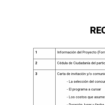
RE
1
Información del Proyecto (Formu
2
Cédula de Ciudadanía del part
3
Carta de invitación y/o comunic
- La selección del conc
- El programa a cursar
- Los costos que asume 
- Duración, lugar y fecha 