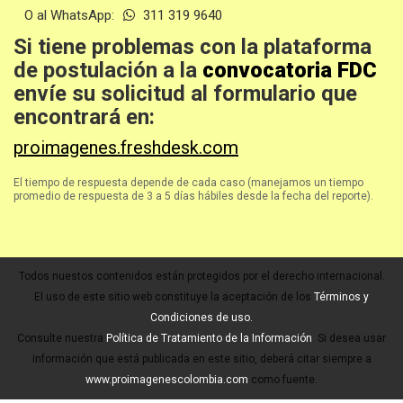
O al WhatsApp:
311 319 9640
Si tiene problemas con la plataforma
de postulación a la
convocatoria FDC
envíe su solicitud al formulario que
encontrará en:
proimagenes.freshdesk.com
El tiempo de respuesta depende de cada caso (manejamos un tiempo
promedio de respuesta de 3 a 5 días hábiles desde la fecha del reporte).
Todos nuestos contenidos están protegidos por el derecho internacional.
El uso de este sitio web constituye la aceptación de los
Términos y
Condiciones de uso.
Consulte nuestra
Política de Tratamiento de la Información
. Si desea usar
información que está publicada en este sitio, deberá citar siempre a
www.proimagenescolombia.com
como fuente.