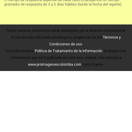
El tiempo de respuesta depende de cada caso (manejamos un tiempo
promedio de respuesta de 3 a 5 días hábiles desde la fecha del reporte).
Todos nuestos contenidos están protegidos por el derecho internacional.
El uso de este sitio web constituye la aceptación de los
Términos y
Condiciones de uso.
Consulte nuestra
Política de Tratamiento de la Información
. Si desea usar
información que está publicada en este sitio, deberá citar siempre a
www.proimagenescolombia.com
como fuente.