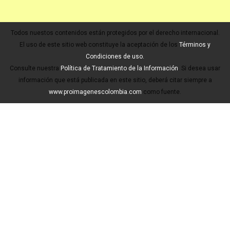
Todos nuestos contenidos están protegidos por el derecho internacional.
El uso de este sitio web constituye la aceptación de los
Términos y
Condiciones de uso.
Consulte nuestra
Política de Tratamiento de la Información
. Si desea usar
información que está publicada en este sitio, deberá citar siempre a
www.proimagenescolombia.com
como fuente.