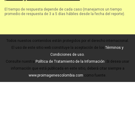
El tiempo de respuesta depende de cada caso (manejamos un tiempo
promedio de respuesta de 3 a 5 días hábiles desde la fecha del reporte).
Todos nuestos contenidos están protegidos por el derecho internacional.
El uso de este sitio web constituye la aceptación de los
Términos y
Condiciones de uso.
Consulte nuestra
Política de Tratamiento de la Información
. Si desea usar
información que está publicada en este sitio, deberá citar siempre a
www.proimagenescolombia.com
como fuente.