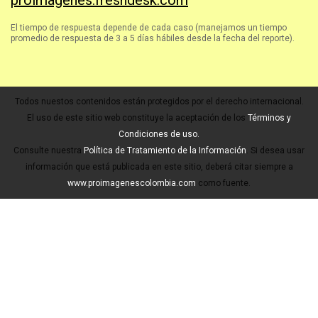
proimagenes.freshdesk.com
El tiempo de respuesta depende de cada caso (manejamos un tiempo
promedio de respuesta de 3 a 5 días hábiles desde la fecha del reporte).
Todos nuestos contenidos están protegidos por el derecho internacional.
El uso de este sitio web constituye la aceptación de los
Términos y
Condiciones de uso.
Consulte nuestra
Política de Tratamiento de la Información
. Si desea usar
información que está publicada en este sitio, deberá citar siempre a
www.proimagenescolombia.com
como fuente.