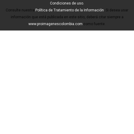
Condiciones de uso.
Consulte nuestra
Política de Tratamiento de la Información
. Si desea usar
información que está publicada en este sitio, deberá citar siempre a
www.proimagenescolombia.com
como fuente.