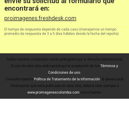
envíe su solicitud al formulario que
encontrará en:
proimagenes.freshdesk.com
El tiempo de respuesta depende de cada caso (manejamos un tiempo
promedio de respuesta de 3 a 5 días hábiles desde la fecha del reporte).
Todos nuestos contenidos están protegidos por el derecho internacional.
El uso de este sitio web constituye la aceptación de los
Términos y
Condiciones de uso.
Consulte nuestra
Política de Tratamiento de la Información
. Si desea usar
información que está publicada en este sitio, deberá citar siempre a
www.proimagenescolombia.com
como fuente.